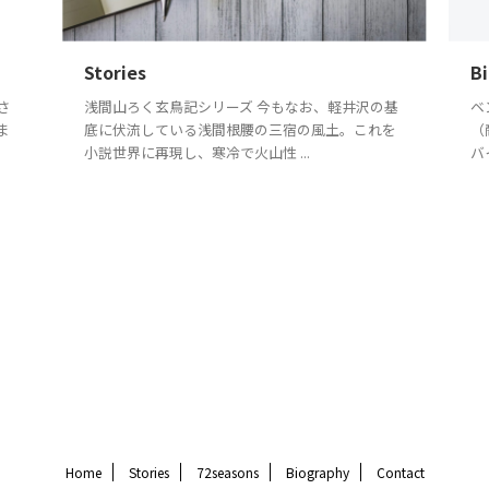
Stories
B
さ
浅間山ろく玄鳥記シリーズ 今もなお、軽井沢の基
ベ
ま
底に伏流している浅間根腰の三宿の風土。これを
（
小説世界に再現し、寒冷で火山性 ...
バ
Home
Stories
72seasons
Biography
Contact