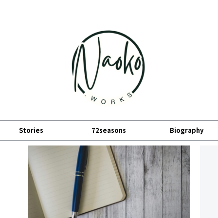
小宮山直子の公式サイト
Stories
72seasons
Biography