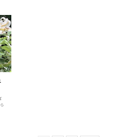
ユ
ば
じら