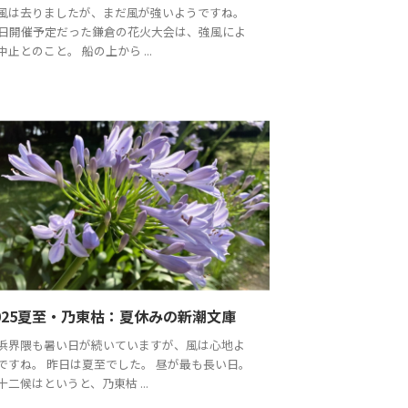
風は去りましたが、まだ風が強いようですね。
8日開催予定だった鎌倉の花火大会は、強風によ
中止とのこと。 船の上から ...
025夏至・乃東枯：夏休みの新潮文庫
浜界隈も暑い日が続いていますが、風は心地よ
ですね。 昨日は夏至でした。 昼が最も長い日。
十二候はというと、乃東枯 ...