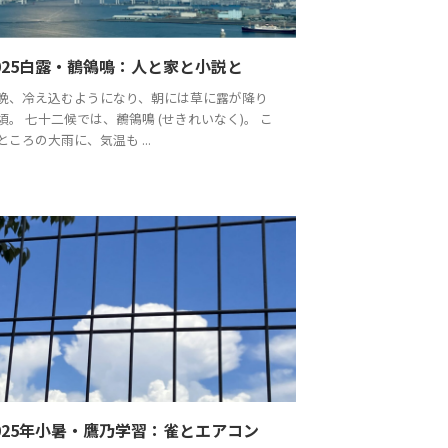
025白露・鶺鴒鳴：人と家と小説と
晩、冷え込むようになり、朝には草に露が降り
頃。 七十二候では、鶺鴒鳴 (せきれいなく)。 こ
ところの大雨に、気温も ...
025年小暑・鷹乃学習：雀とエアコン