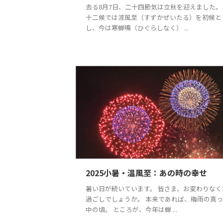
去る8月7日、二十四節気は立秋を迎えました。
十二候では涼風至（すずかぜいたる）を初候と
し、今は寒蝉鳴（ひぐらしなく） ...
2025小暑・温風至：あの時の幸せ
暑い日が続いています。 皆さま、お変わりなく
過ごしでしょうか。 本来であれば、梅雨の真
中の頃。 ところが、今年は蝉 ...