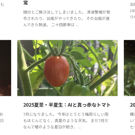
常
 七
台
1
随分とご無沙汰してしまいました。 津波警報が発
り
令されたり、台風がやってきたり。 その台風が運
んできた熱波。 二十四節季は ...
2025夏至・半夏生：AIと真っ赤なトマト
2
お
7月になりました。 今年はとうとう梅雨らしい雨
横
っ只
もほとんどなく、真夏のような天気。 まだ7月だ
い
なんて嘘のような夏日が続き、 ...
七