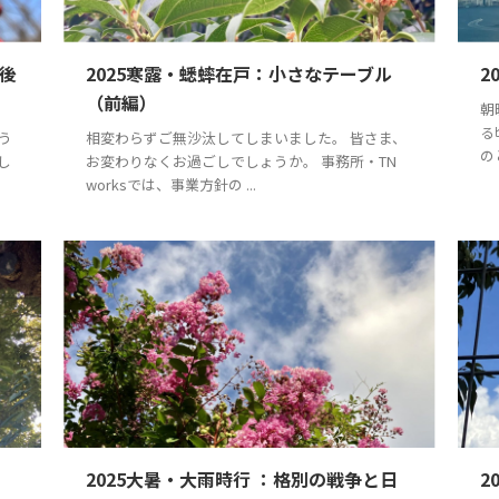
（後
2025寒露・蟋蟀在戸：小さなテーブル
2
（前編）
朝
る
う
相変わらずご無沙汰してしまいました。 皆さま、
の
し
お変わりなくお過ごしでしょうか。 事務所・TN
worksでは、事業方針の ...
2025大暑・大雨時行 ：格別の戦争と日
2