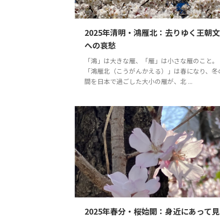
2025年清明・鴻雁北：去りゆく王朝
への哀愁
「鴻」は大きな雁、「雁」は小さな雁のこと。
「鴻雁北（こうがんかえる）」は春になり、冬
間を日本で過ごした大小の雁が、北 ...
2025年春分・桜始開：身近にあって