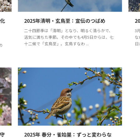
文化
2025年清明・玄鳥至：宣伝のつばめ
2
二十四節季は「清明」となり、明るく清らかで、
3
活気に満ちた季節。その中でも4月5日からは、七
な
十二候で「玄鳥至」。玄鳥すなわ ...
日
の
見守
2025年 春分・雀始巣：ずっと変わらな