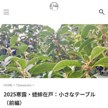
小宮山直子の公式サイト
Naoko.works
HOME
>
72seasons
>
2025寒露・蟋蟀在戸：小さなテーブル
（前編）